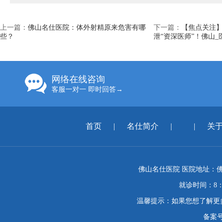
上一篇：
佛山名仕医院：体外射精原来危害有哪
下一篇：
【焦点关注
些？
泄“资深医师”！佛山_
网络在线咨询
客服一对一 即时回答→
首页
|
名仕简介
|
|
关
佛山名仕医院 医院地址：佛
就诊时间：8：
温馨提示：如果您想了解更
备案