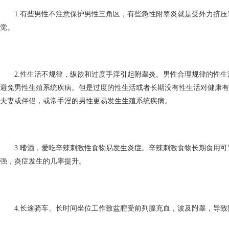
1.有些男性不注意保护男性三角区，有些急性附睾炎就是受外力挤压
觉。
2.性生活不规律，纵欲和过度手淫引起附睾炎。男性合理规律的性生
避免男性生殖系统疾病。但是过度的性生活或者长期没有性生活对健康有
夫妻或伴侣，或常手淫的男性更易发生生殖系统疾病。
3.嗜酒，爱吃辛辣刺激性食物易发生炎症。辛辣刺激食物长期食用可
强，炎症发生的几率提升。
4.长途骑车、长时间坐位工作致盆腔受前列腺充血，波及附睾，导致