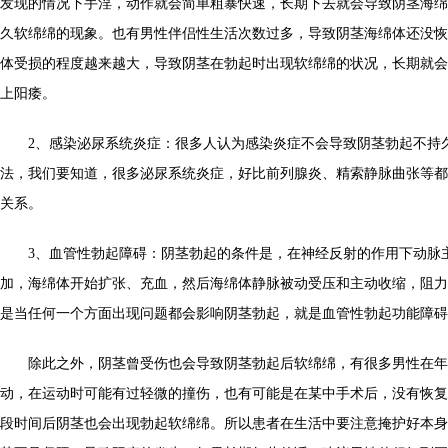
发现的情况下手淫，动作就会简单粗暴快速，长期下去就会导致阴茎海绵
久软绵绵的现象。也有男性伴侣性生活次数过多，导致阴茎海绵体还没恢
体受损的程度越来越大，导致阴茎在勃起时出现软绵绵的状况，长期就会
上阳痿。
2、感染泌尿系统炎症：很多人认为感染炎症不会导致阴茎勃起不持
法，我们要知道，很多泌尿系统炎症，好比前列腺炎、精索静脉曲张等都
关系。
3、血管性勃起障碍：阴茎勃起的条件是，在神经反射的作用下动脉
加，海绵体开始扩张、充血，然后海绵体静脉被动受压和主动收缩，阻力
是当任何一个方面出现问题都会影响阴茎勃起，就是血管性勃起功能障碍
除此之外，阴茎曾受伤也会导致阴茎勃起后软绵绵，有很多男性在年
动，在运动时可能有过轻微的撞伤，也有可能是在某中手术后，没有恢复
段时间后阴茎也会出现勃起软绵绵。所以患者在生活中要注意掩护好本身