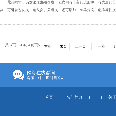
藏污纳垢，易发泌尿生殖炎症，包皮内有丰富的皮脂腺，有大量的分泌
染，可引发包皮炎、龟头炎、尿道炎，还可增加生殖器疣病、疱疹等性疾病
共14页 131条,当前页5
首页
末页
上一页
下一页
1
网络在线咨询
客服一对一 即时回答→
首页
|
名仕简介
|
|
关